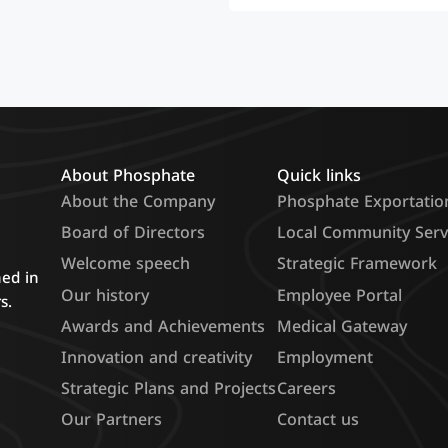
Jordanian phosphate.
About Phosphate
Quick links
About the Company
Phosphate Exportatio
Board of Directors
Local Community Serv
Welcome speech
Strategic Framework
hed in
Our history
Employee Portal
s.
Awards and Achievements
Medical Gateway
Innovation and creativity
Employment
Strategic Plans and Projects
Careers
Our Partners
Contact us