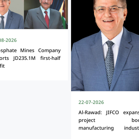
08-2026
osphate Mines Company
orts JD235.1M first-half
fit
22-07-2026
Al-Rawad: JIFCO expan
project boos
manufacturing indust
and increases demand