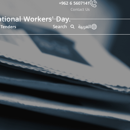
+962 6 5607141
Contact Us
ational Workers' Day.
Search
العربية
Tenders