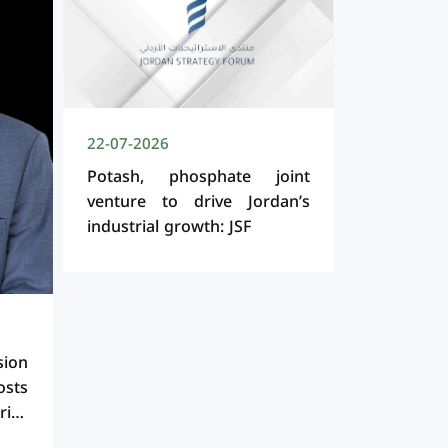
22-07-2026
Potash, phosphate joint
venture to drive Jordan’s
industrial growth: JSF
sion
ts
ries
 for