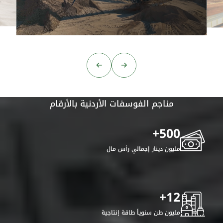
الإست
مناجم الفوسفات الأردنية بالأرقام
+
500
مليون دينار إجمالي رأس مال
+
12
مليون طن سنوياً طاقة إنتاجية