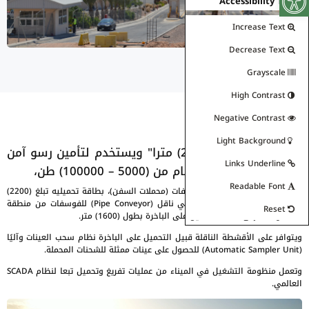
Accessibility Tools
Increase Text
Decrease Text
Grayscale
High Contrast
Negative Contrast
منطقة الرصيف البحري
Light Background
يبلغ طول الرصيف (250) مترا" ويستخدم لتأمين رسو آمن
Links Underline
للسفن، وبمختلف الأحجام من (5000 – 100000) طن،
Readable Font
ومرافق لتحميل السفن بالفوسفات (محملات السفن)، بطاقة تحميليه تبلغ (2200)
طن/ بالساعة، ونظام حزام أنبوبي ناقل (Pipe Conveyor) للفوسفات من منطقة
Reset
المستودعات إلى نقطة التحميل على الباخرة بطول (1600) متر.
ويتوافر على الأقشطة الناقلة قبيل التحميل على الباخرة نظام سحب العينات وآليًا
(Automatic Sampler Unit) للحصول على عينات ممثلة للشحنات المحملة.
وتعمل منظومة التشغيل في الميناء من عمليات تفريغ وتحميل تبعا لنظام SCADA
العالمي.