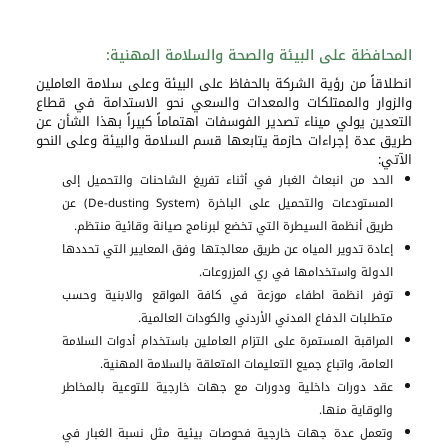
المحافظة على البيئة والصحة والسلامة المهنية:
انطلاقاً من رؤية الشركة بالحفاظ على البيئة وعلى سلامة العاملين
والزوار والممتلكات والمعدات والسعي نحو الاستدامة في قطاع
التعدين يولي ميناء تصدير الفوسفات اهتماماً كبيراً بهذا الشأن عن
طريق عدة إجراءات حازمة يتابعها قسم السلامة والبيئة وعلى النحو
الآتي:
الحد من انبعاث الغبار في أثناء تفريغ الشاحنات والتحميل إلى
المستودعات والتحميل على الباخرة (De-dusting System) عن
طريق أنظمة السيطرة التي تخضع لبرنامج صيانة وقائية منتظم.
إعادة تدوير المياه عن طريق معالجتها وفق المعايير التي تحددها
الدولة واستخدامها في ري المزروعات.
توفر انظمة اطفاء موزعة في كافة المواقع والابنية وحسب
متطلبات الدفاع المدني الأردني والكودات العالمية.
المراقبة المستمرة على التزام العاملين باستخدام أدوات السلامة
العامة، واتباع جميع التعليمات المتعلقة بالسلامة المهنية.
عقد دورات داخلية ودورات مع جهات خارجية للتوعية بالمخاطر
والوقاية منها.
وتعمل عدة جهات خارجية فحوصات بيئية مثل نسبة الغبار في