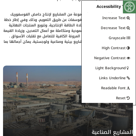
Open toolbar
Accessibility Tools
وتواصل الشركة السير لتنفيذ مجموعة من المشاريع لإنتاج حامض الفوسفوريك
Increase Text
والألمنيوم فلورايد، ورفع نسبة الفوسفات عن طريق التعويم، وذلك وفي إطار خطة
الشركة الاستراتيجية الهادفة لزيادة الطاقة الإنتاجية، وتنويع المنتجات النهائية
Decrease Text
والوسيطة من الأسمدة، بصورة عمودية ومتكاملة مع أعمال التعدين، وزيادة القيمة
المضافة لمنتجاتها، ومنح الشركة المرونة الكافية للتعامل مع تقلبات الأسواق .
Grayscale
وقد تنوعت هذه المشاريع بين مشاريع بيئية وصناعية ولوجستية، يمكن أجمالها بما
يأتي:
High Contrast
Negative Contrast
Light Background
Links Underline
Readable Font
Reset
المشاريع الصناعية