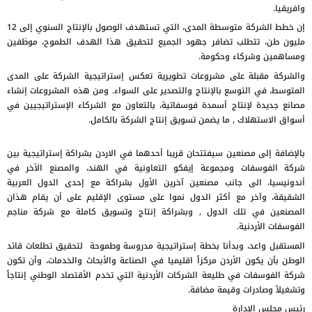
وافريقيا.
إن خطط الشركة متوسطة المدى، التي تستهدف الوصول بالإنتاج السنوي إلى 12
مليون طن، تتطلب تضافر جهود الجميع لتحقيق هذا الهدف الطموح، موظفين
ومساهمين وشركاء وحكومة.
والشركة مقبلة على مشروعات تطويرية تعكس إستراتيجية الشركة على المدى
المتوسط، في التوسع بالإنتاج والتصدير على السواء. ومن هذه المشروعات إنشاء
مصانع جديدة لإنتاج أسمدة فوسفاتية، بالتعاون مع الشركاء الإستراتيجيين في
أسواق الاستهلاك , ما يضمن تسويق إنتاج الشركة بالكامل.
بالإضافة إلى مصنعين سيفتتحان قريبا أحدهما في الاردن بشراكة إستراتيجية بين
شركة الفوسفات ومجموعة إيفكو التعاونية في الهند، والمصنع الآخر في
أندونيسيا، الى جانب مصنعين آخرين الأول بشراكة مع إحدى الدول العربية
الشقيقة، وآخر مع أكثر الدول نموا على مستوى الإقليم على أن يقام هذان
المصنعين في تلك الدول , وبشراكة إنتاج وتسويق كاملة مع شركة مناجم
الفوسفات الأردنية.
المستقبل واعد، وبدأنا بخطة إستراتيجية مدروسة وطموحة لتحقيق تطلعات قائد
الوطن بأن يكون الأردن مركزاً اقليميا في الصناعة والأبحاث والخدمات، وأن تكون
شركة الفوسفات في طليعة الشركات الأردنية التي تخدم الأقتصاد الوطني إنتاجاً
وتشغيلاً وصادرات وقيمة مضافة.
رئيس مجلس الإدارة