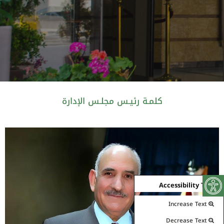
كلمـة رئيـس مجلـس الإدارة
Open toolbar
Accessibility Tools
Increase Text
Decrease Text