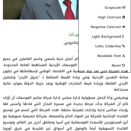
Grayscale
High Contrast
Negative Contrast
معالي الدكتور محمد الذنيبــات
Light Background
السادة / السيدات، زوار الموقع الإلكتروني:
Links Underline
السلام عليكم ورحمة الله وبركاته:
Readable Font
اسمحوا لي في البداية أن أحييكم أجمل تحية باسمي واسم العاملين في جميع
مواقع الإنتاج في شركة مناجم الفوسفات الأردنية المساهمة العامة المحدودة،
Reset
هذه الشركة التي تعد لبنة أساسية في الاقتصاد الوطني لإسهاماتها في تطوير
صناعة التعدين الأردنية، وفي زيادة القيمة المضافة لـ "بترول الأردن" وتشغيل
الأيدي العاملة، وزيادة قيمة الصادرات الوطنية ورفد خزينة الدولة بموارد مالية
مستدامة.
ويشرفني وأنا أتحمل مسؤولية إدارة مجلس إدارة شركة مناجم الفوسفات أن أؤكد
لكم أن الشركة بدأت مرحلة جديدة في مسيرة النجاح التي قادها وأسس لها
رؤساء مجالس إدارة وإدارات تنفيذية سابقة، هذه المرحلة التي تتسم في توسيع
القاعدة الإنتاجية للشركة من المواد الخام والمصنعة، بشراكة تصنيعية تسويقية مع
أبرز المستوردين للأسمدة الفوسفاتية في آسيا ومناطق أخرى من العالم، وتوسيع
القاعدة التسويقية أيضاً بالوصول إلى أسواق غير تقليدية في شرق أوروبا